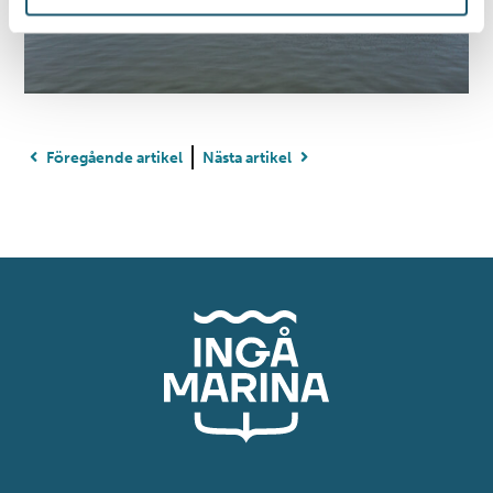
Du kan ändra eller dra tillbaka ditt samtycke när som
helst från cookie-förklaringen.
Vi använder enhetsidentifierare för att anpassa innehållet
och annonserna till användarna, tillhandahålla funktioner
för sociala medier och analysera vår trafik. Vi
Föregående artikel
Nästa artikel
vidarebefordrar även sådana identifierare och annan
information från din enhet till de sociala medier och
annons- och analysföretag som vi samarbetar med.
Dessa kan i sin tur kombinera informationen med annan
information som du har tillhandahållit eller som de har
samlat in när du har använt deras tjänster.