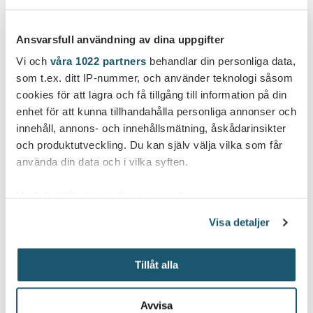
Ansvarsfull användning av dina uppgifter
Arbetet med att installera de nya bryggorna går
undan.
Vi och
våra 1022 partners
behandlar din personliga data,
som t.ex. ditt IP-nummer, och använder teknologi såsom
I söndags var alla bryggor på den västra sidan av Ingå å
cookies för att lagra och få tillgång till information på din
förankrade på sina platser. Den östra sidans bryggor M
enhet för att kunna tillhandahålla personliga annonser och
och N ligger i hamnbassängen vid kajen.
innehåll, annons- och innehållsmätning, åskådarinsikter
och produktutveckling. Du kan själv välja vilka som får
Efter 1 maj börjar bommarna installeras. Vi informerar
använda din data och i vilka syften.
om framskridandet av arbetet om ca en vecka.
Med din tillåtelse skulle vi även vilja:
Samla in information om din geografiska plats
Visa detaljer
som kan ha en noggrannhet på upp till flera meter
Identifiera din enhet genom att aktivt skanna den
Tillåt alla
för specifika kännetecken (fingeravtryck)
Ta reda på mer om hur dina personliga uppgifter
behandlas och ställ in dina preferenser i
detaljsektionen
.
Avvisa