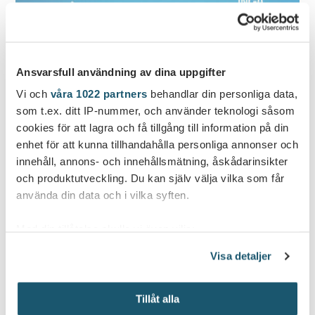
Ansvarsfull användning av dina uppgifter
Vi och
våra 1022 partners
behandlar din personliga data,
som t.ex. ditt IP-nummer, och använder teknologi såsom
cookies för att lagra och få tillgång till information på din
enhet för att kunna tillhandahålla personliga annonser och
innehåll, annons- och innehållsmätning, åskådarinsikter
och produktutveckling. Du kan själv välja vilka som får
använda din data och i vilka syften.
Med din tillåtelse skulle vi även vilja:
Samla in information om din geografiska plats
Visa detaljer
som kan ha en noggrannhet på upp till flera meter
Identifiera din enhet genom att aktivt skanna den
Tillåt alla
för specifika kännetecken (fingeravtryck)