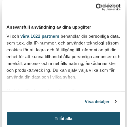
pienvenesatamaan
Ansvarsfull användning av dina uppgifter
Uusien laiturien asentaminen edistyy nyt kovaa
Vi och
våra 1022 partners
behandlar din personliga data,
vauhtia.
som t.ex. ditt IP-nummer, och använder teknologi såsom
Sunnuntaina kaikki Inkoonjoen länsipuolen laiturit
cookies för att lagra och få tillgång till information på din
olivat ankkuroituna paikoilleen. Itäisen sivun M- ja N-
enhet för att kunna tillhandahålla personliga annonser och
laiturit ovat satama-altaassa laiturin vierellä.
innehåll, annons- och innehållsmätning, åskådarinsikter
och produktutveckling. Du kan själv välja vilka som får
Aisoja aletaan asentaa vapun jälkeen. Ilmoitamme työn
använda din data och i vilka syften.
edistymisestä noin viikon sisällä.
Med din tillåtelse skulle vi även vilja:
Samla in information om din geografiska plats
Visa detaljer
som kan ha en noggrannhet på upp till flera meter
Identifiera din enhet genom att aktivt skanna den
Tillåt alla
för specifika kännetecken (fingeravtryck)
Ta reda på mer om hur dina personliga uppgifter