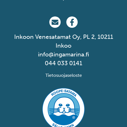
Ingå Marina på email
Ingå Marina på Facebook
Inkoon Venesatamat Oy, PL 2, 10211
Inkoo
info@ingamarina.fi
044 033 0141
Tietosuojaseloste