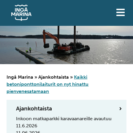
Siirry
sisältöön
Ingå Marina
»
Ajankohtaista
»
Kaikki
betoniponttonilaiturit on nyt hinattu
pienvenesatamaan
Ajankohtaista
Inkoon matkaparkki karavaanareille avautuu
11.6.2026
11.06.2026