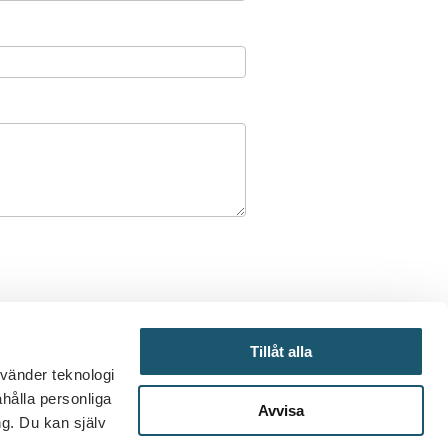
Tillåt alla
nvänder teknologi
ahålla personliga
Avvisa
ok
g. Du kan själv