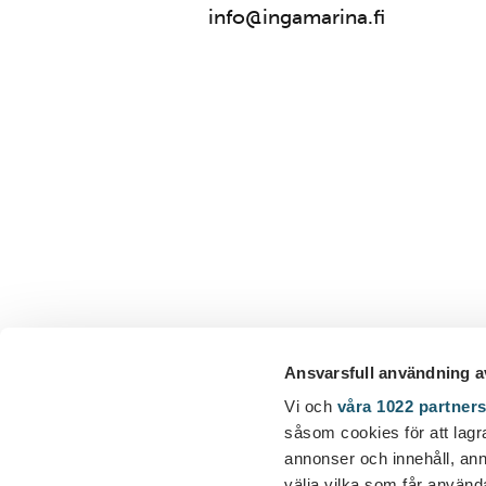
info@ingamarina.fi
Ansvarsfull användning a
Vi och
våra 1022 partner
såsom cookies för att lagra 
annonser och innehåll, ann
välja vilka som får använda