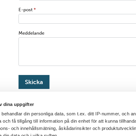
E-post
*
Meddelande
Skicka
v dina uppgifter
s
behandlar din personliga data, som t.ex. ditt IP-nummer, och a
och få tillgång till information på din enhet för att kunna tillhand
Ingå Marina på email
Ingå Marina på Facebo
ons- och innehållsmätning, åskådarinsikter och produktutvecklin
 din data och i vilka syften.