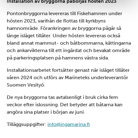
Installation av bryggorna påbörjas hösten 2023
Vi använder enhetsidentifierare för att anpassa innehållet
Pontonbryggorna levereras till Fiskehamnen under
och annonserna till användarna, tillhandahålla funktioner
hösten 2023, varifrån de flottas till kyrkbyns
för sociala medier och analysera vår trafik. Vi
hamnområde. Förankringen av bryggorna pågår så
vidarebefordrar även sådana identifierare och annan
länge isläget tillåter. Under hösten levereras också
information från din enhet till de sociala medier och
bland annat mammut- och båtbommarna, kättingarna
annons- och analysföretag som vi samarbetar med.
och ankarvikterna till ett ingärdat och bevakat område
Dessa kan i sin tur kombinera informationen med annan
på parkeringsplatsen på hamnens västra sida.
information som du har tillhandahållit eller som de har
samlat in när du har använt deras tjänster.
Installationsarbetet fortsätter genast när isläget tillåter
våren 2024 och utförs av Marineteks underleverantör
Suomen Vesityö.
De nya bryggorna tas avtalsenligt i bruk cirka fem
veckor efter islossning. Det betyder att båtarna kan
angöra sina platser i början av juni.
Tilläggsuppgifter:
info@ingamarina.fi