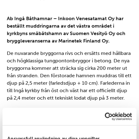
Ab Ingå Båthamnar – Inkoon Venesatamat Oy har
beställt muddringarna av det västra området i
kyrkbyns småbåtshamn av Suomen Vesityö Oy och
bryggleveranserna av Marinetek Finland Oy.
De nuvarande bryggorna rivs och ersätts med hållbara
och högklassiga tungpontonbryggor i betong. De nya
bryggorna kommer att sträcka sig cirka 200 meter ut
från stranden. Den förstorade hamnen muddras till ett
djup på 2,5 meter (farledsdjup + 10 cm). Farlederna in
till Ingå kyrkby från öst och väst har ett officiellt djup
på 2,4 meter och ett tekniskt lodat djup på 3 meter.
Muddringen inleds i början av september
Muddringarna inleds 1 september 2023.
Muddringsmassorna uppgår till cirka 29 000
fastkubikmeter och de kan dumpas i havet.
Ansvarsfull användning av dina uppgifter