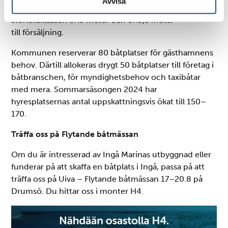
Avvisa
hamnområdet finns ännu cirka 80 båtplatser i
Du kan ändra eller dra tillbaka ditt samtycke när som
storleksklassen 8×3 meter och 8×3,5 meter
helst från cookie-förklaringen.
till försäljning.
Vi använder enhetsidentifierare för att anpassa innehållet
Kommunen reserverar 80 båtplatser för gästhamnens
och annonserna till användarna, tillhandahålla funktioner
behov. Därtill allokeras drygt 50 båtplatser till företag i
för sociala medier och analysera vår trafik. Vi
båtbranschen, för myndighetsbehov och taxibåtar
vidarebefordrar även sådana identifierare och annan
med mera. Sommarsäsongen 2024 har
information från din enhet till de sociala medier och
hyresplatsernas antal uppskattningsvis ökat till 150–
annons- och analysföretag som vi samarbetar med.
170.
Dessa kan i sin tur kombinera informationen med annan
information som du har tillhandahållit eller som de har
Träffa oss på Flytande båtmässan
samlat in när du har använt deras tjänster.
Om du är intresserad av Ingå Marinas utbyggnad eller
funderar på att skaffa en båtplats i Ingå, passa på att
träffa oss på Uiva – Flytande båtmässan 17–20.8 på
Drumsö. Du hittar oss i monter H4.