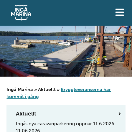
Hoppa
till
innehåll
Ingå Marina
»
Aktuellt
»
Bryggleveranserna har
kommit i gång
Aktuellt
Ingås nya caravanparkering öppnar 11.6.2026
11.06.2026