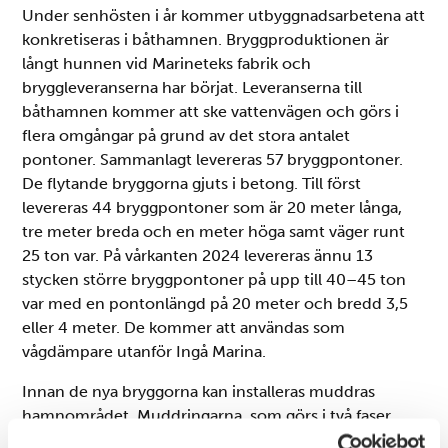
Under senhösten i år kommer utbyggnadsarbetena att
konkretiseras i båthamnen. Bryggproduktionen är
långt hunnen vid Marineteks fabrik och
bryggleveranserna har börjat. Leveranserna till
båthamnen kommer att ske vattenvägen och görs i
flera omgångar på grund av det stora antalet
pontoner. Sammanlagt levereras 57 bryggpontoner.
De flytande bryggorna gjuts i betong. Till först
levereras 44 bryggpontoner som är 20 meter långa,
tre meter breda och en meter höga samt väger runt
25 ton var. På vårkanten 2024 levereras ännu 13
stycken större bryggpontoner på upp till 40–45 ton
var med en pontonlängd på 20 meter och bredd 3,5
eller 4 meter. De kommer att användas som
vågdämpare utanför Ingå Marina.
Innan de nya bryggorna kan installeras muddras
hamnområdet. Muddringarna, som görs i två faser,
inleds 1 september på de yttre hamnområdena.