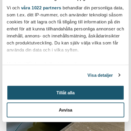
Vi och
våra 1022 partners
behandlar din personliga data,
som t.ex. ditt IP-nummer, och använder teknologi såsom
cookies för att lagra och få tillgång till information på din
enhet för att kunna tillhandahålla personliga annonser och
innehåll, annons- och innehållsmätning, åskådarinsikter
och produktutveckling. Du kan själv välja vilka som får
använda din data och i vilka syften.
Med din tillåtelse skulle vi även vilja:
Samla in information om din geografiska plats
Visa detaljer
som kan ha en noggrannhet på upp till flera meter
Identifiera din enhet genom att aktivt skanna den
Tillåt alla
för specifika kännetecken (fingeravtryck)
Ta reda på mer om hur dina personliga uppgifter
behandlas och ställ in dina preferenser i
detaljsektionen
.
Avvisa
Du kan ändra eller dra tillbaka ditt samtycke när som
helst från cookie-förklaringen.