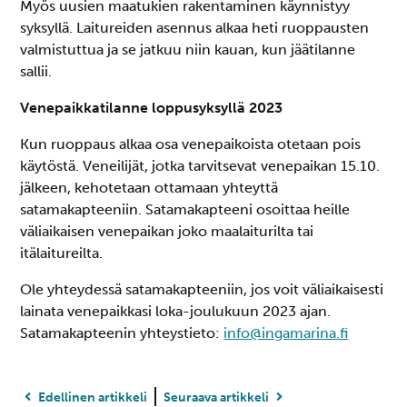
Myös uusien maatukien rakentaminen käynnistyy
syksyllä. Laitureiden asennus alkaa heti ruoppausten
valmistuttua ja se jatkuu niin kauan, kun jäätilanne
sallii.
Venepaikkatilanne loppusyksyllä 2023
Kun ruoppaus alkaa osa venepaikoista otetaan pois
käytöstä. Veneilijät, jotka tarvitsevat venepaikan 15.10.
jälkeen, kehotetaan ottamaan yhteyttä
satamakapteeniin. Satamakapteeni osoittaa heille
väliaikaisen venepaikan joko maalaiturilta tai
itälaitureilta.
Ole yhteydessä satamakapteeniin, jos voit väliaikaisesti
lainata venepaikkasi loka-joulukuun 2023 ajan.
Satamakapteenin yhteystieto:
info@ingamarina.fi
Edellinen artikkeli
Seuraava artikkeli