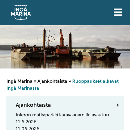
Siirry
sisältöön
Ingå Marina
»
Ajankohtaista
»
Ruoppaukset alkavat
Ingå Marinassa
Ajankohtaista
Inkoon matkaparkki karavaanareille avautuu
11.6.2026
11.06.2026