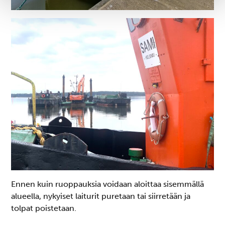
Vi använder enhetsidentifierare för att anpassa innehållet
och annonserna till användarna, tillhandahålla funktioner
för sociala medier och analysera vår trafik. Vi
vidarebefordrar även sådana identifierare och annan
information från din enhet till de sociala medier och
annons- och analysföretag som vi samarbetar med.
Dessa kan i sin tur kombinera informationen med annan
information som du har tillhandahållit eller som de har
samlat in när du har använt deras tjänster.
Ennen kuin ruoppauksia voidaan aloittaa sisemmällä
alueella, nykyiset laiturit puretaan tai siirretään ja
tolpat poistetaan.