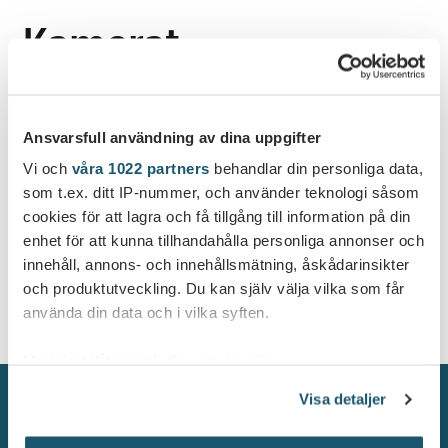
Kamerat
Sivu vaatii kirjautumista. Yhtiö on toimittanut
Ansvarsfull användning av dina uppgifter
tarvittavat kirjautumistiedot sähköpostitse.
Vi och
våra 1022 partners
behandlar din personliga data,
Salasana:
som t.ex. ditt IP-nummer, och använder teknologi såsom
cookies för att lagra och få tillgång till information på din
enhet för att kunna tillhandahålla personliga annonser och
innehåll, annons- och innehållsmätning, åskådarinsikter
och produktutveckling. Du kan själv välja vilka som får
använda din data och i vilka syften.
Med din tillåtelse skulle vi även vilja:
Samla in information om din geografiska plats
Visa detaljer
som kan ha en noggrannhet på upp till flera meter
Identifiera din enhet genom att aktivt skanna den