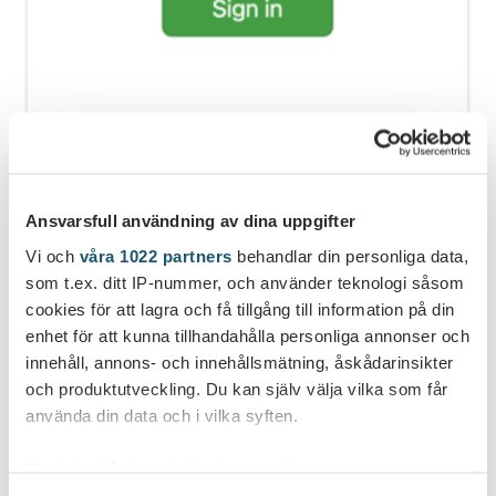
Kirjautuminen tehdään henkilökohtaisilla
Ansvarsfull användning av dina uppgifter
kirjautumistiedoilla (käyttäjänimi ja salasana)
Vi och
våra 1022 partners
behandlar din personliga data,
osoitteessa:
https://www.venetelakat.fi/ingamarina
som t.ex. ditt IP-nummer, och använder teknologi såsom
cookies för att lagra och få tillgång till information på din
Kirjauduttua paina ikoni vasemmassa yläkulmassa, niin
enhet för att kunna tillhandahålla personliga annonser och
menun alasvetolaatikko tulee näkyville.
innehåll, annons- och innehållsmätning, åskådarinsikter
Tässä kirjaudut Ingå Marinan extranettiin.
och produktutveckling. Du kan själv välja vilka som får
använda din data och i vilka syften.
Desktop-näkymä
Med din tillåtelse skulle vi även vilja: