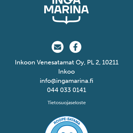
vidarebefordrar även sådana identifierare och annan
information från din enhet till de sociala medier och
annons- och analysföretag som vi samarbetar med.
Dessa kan i sin tur kombinera informationen med annan
information som du har tillhandahållit eller som de har
samlat in när du har använt deras tjänster.
Ingå Marina på email
Ingå Marina på Facebook
Inkoon Venesatamat Oy, PL 2, 10211
Inkoo
info@ingamarina.fi
044 033 0141
Tietosuojaseloste