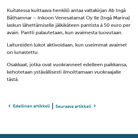
Kuitatessa kuittaava henkilö antaa valtakirjan Ab Ingå
Båthamnar – Inkoon Venesatamat Oy:lle (Ingå Marina)
laskun lähettämiselle jälkikäteen pantista á 50 euro per
avain. Pantti palautetaan, kun avaimesta luovutaan.
Laitureiden lukot aktivoidaan, kun useimmat avaimet
on lunastettu.
Osakkaat, jotka ovat vuokranneet edelleen paikkansa,
kehotetaan ystävällisesti ilmoittamaan vuokraajalle
tästä.
Edellinen artikkeli
Seuraava artikkeli