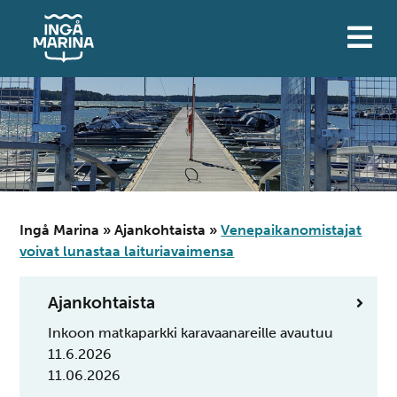
Siirry
sisältöön
Ingå Marina
»
Ajankohtaista
»
Venepaikanomistajat
voivat lunastaa laituriavaimensa
Ajankohtaista
Inkoon matkaparkki karavaanareille avautuu
11.6.2026
11.06.2026