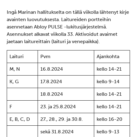
Ingå Marinan hallitukselta on tällä viikolla lähtenyt kirje
avainten luovutuksesta. Laitureiden portteihin
asennetaan Abloy PULSE -lukitusjärjestelmä.
Asennukset alkavat viikolla 33. Aktivoidut avaimet
jaetaan laitureittain (laituri ja venepaikka).
Laituri
Pvm
Ajankohta
M, N
16.8.2024
kello 14-21
K, G
17.8.2024
kello 9-14
18.8.2024
kello 14-21
F
23. ja 25.8.2024
kello 14-21
E, B, C, D
27., 28., 29. ja 30.8.
kello 16-20
sekä 31.8.2024
kello 9-13