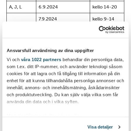
A, J, L
6.9.2024
kello 14-20
7.9.2024
kello 9-14
8.9.2024
kello 14-20
Ansvarsfull användning av dina uppgifter
Vi och
våra 1022 partners
behandlar din personliga data,
som t.ex. ditt IP-nummer, och använder teknologi såsom
cookies för att lagra och få tillgång till information på din
enhet för att kunna tillhandahålla personliga annonser och
innehåll, annons- och innehållsmätning, åskådarinsikter
och produktutveckling. Du kan själv välja vilka som får
använda din data och i vilka syften.
Med din tillåtelse skulle vi även vilja:
Samla in information om din geografiska plats
Visa detaljer
som kan ha en noggrannhet på upp till flera meter